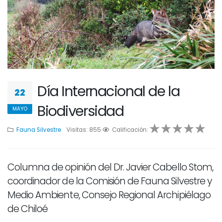
Día Internacional de la
22
Biodiversidad
MAYO
Fauna Silvestre
Visitas: 855
1
2
Calificación:
3
4
5
Columna de opinión del Dr. Javier Cabello Stom,
coordinador de la Comisión de Fauna Silvestre y
Medio Ambiente, Consejo Regional Archipiélago
de Chiloé