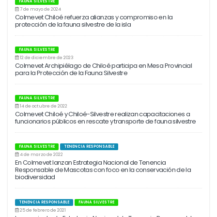
FAUNA SILVESTRE
7 de mayo de 2024
Colmevet Chiloé refuerza alianzas y compromiso en la
protección de la fauna silvestre de la isla
FAUNA SILVESTRE
12 de diciembre de 2023
Colmevet Archipiélago de Chiloé participa en Mesa Provincial
para la Protección de la Fauna Silvestre
FAUNA SILVESTRE
14 de octubre de 2022
Colmevet Chiloé y Chiloé-Silvestre realizan capacitaciones a
funcionarios públicos en rescate y transporte de fauna silvestre
FAUNA SILVESTRE
TENENCIA RESPONSABLE
4 de marzo de 2022
En Colmevet lanzan Estrategia Nacional de Tenencia
Responsable de Mascotas con foco en la conservación de la
biodiversidad
TENENCIA RESPONSABLE
FAUNA SILVESTRE
25 de febrero de 2021