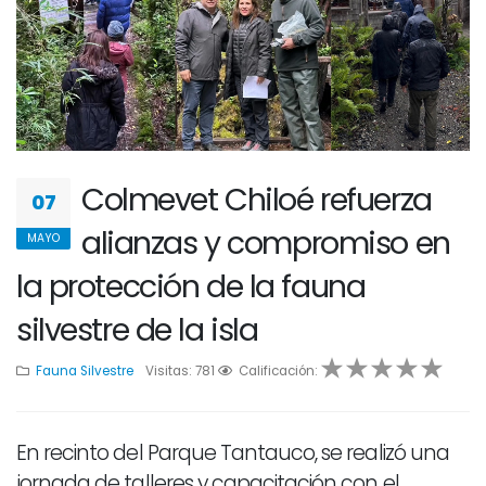
Colmevet Chiloé refuerza
07
alianzas y compromiso en
MAYO
la protección de la fauna
silvestre de la isla
Fauna Silvestre
Visitas: 781
1
2
Calificación:
3
4
5
En recinto del Parque Tantauco, se realizó una
jornada de talleres y capacitación con el