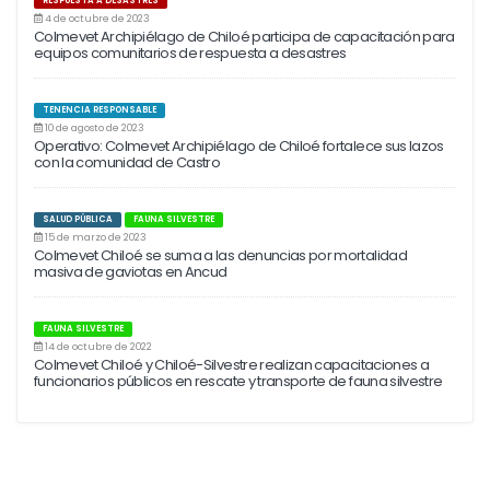
RESPUESTA A DESASTRES
4 de octubre de 2023
Colmevet Archipiélago de Chiloé participa de capacitación para
equipos comunitarios de respuesta a desastres
TENENCIA RESPONSABLE
10 de agosto de 2023
Operativo: Colmevet Archipiélago de Chiloé fortalece sus lazos
con la comunidad de Castro
SALUD PÚBLICA
FAUNA SILVESTRE
15 de marzo de 2023
Colmevet Chiloé se suma a las denuncias por mortalidad
masiva de gaviotas en Ancud
FAUNA SILVESTRE
14 de octubre de 2022
Colmevet Chiloé y Chiloé-Silvestre realizan capacitaciones a
funcionarios públicos en rescate y transporte de fauna silvestre