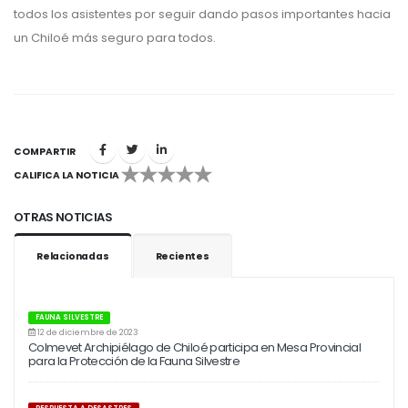
todos los asistentes por seguir dando pasos importantes hacia
un Chiloé más seguro para todos.
COMPARTIR
CALIFICA LA NOTICIA
1
2
3
4
5
OTRAS NOTICIAS
Relacionadas
Recientes
FAUNA SILVESTRE
12 de diciembre de 2023
Colmevet Archipiélago de Chiloé participa en Mesa Provincial
para la Protección de la Fauna Silvestre