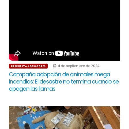
4 de septiembre de 2024
RESPUESTA A DESASTRES
Campaña adopción de animales mega
incendios: El desastre no termina cuando se
apagan las llamas