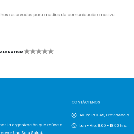
chos reservados para medios de comunicación masiva.
CA LA NOTICIA
2
3
4
5
CONTÁCTENOS
Av. Italia 1045, Providencia
mos la organización que reúne a
Lun - Vie: 9:00 - 18:00 hrs.
omover Una Sola Salud,