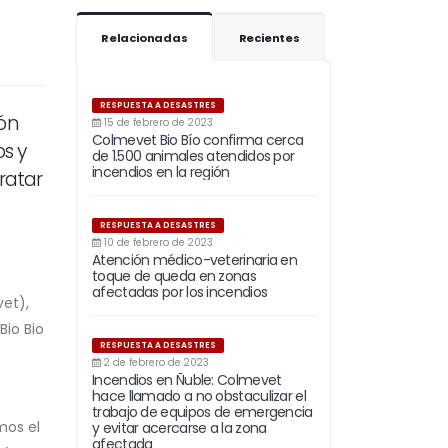
Relacionadas
Recientes
RESPUESTA A DESASTRES
ión
15 de febrero de 2023
Colmevet Bio Bío confirma cerca
os y
de 1.500 animales atendidos por
incendios en la región
ratar
RESPUESTA A DESASTRES
10 de febrero de 2023
Atención médico-veterinaria en
toque de queda en zonas
afectadas por los incendios
et),
Bio Bio
RESPUESTA A DESASTRES
2 de febrero de 2023
Incendios en Ñuble: Colmevet
hace llamado a no obstaculizar el
trabajo de equipos de emergencia
mos el
y evitar acercarse a la zona
afectada