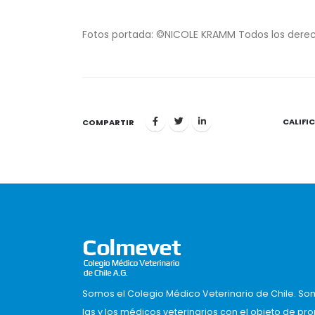
Fotos portada: ©NICOLE KRAMM Todos los dere
CALIFI
1
COMPARTIR
Somos el Colegio Médico Veterinario de Chile. So
las y los médicos veterinarios con el objeto de pr