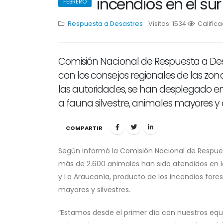
incendios en el sur
FEBRERO
Respuesta a Desastres
Visitas: 1534
1
Calific
2
3
Comisión Nacional de Respuesta a Des
con los consejos regionales de las zona
las autoridades, se han desplegado en 
a fauna silvestre, animales mayores 
COMPARTIR
Según informó la Comisión Nacional de Respues
más de 2.600 animales han sido atendidos en lo
y La Araucanía, producto de los incendios fores
mayores y silvestres.
“Estamos desde el primer día con nuestros equ