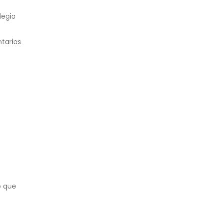
legio
ntarios
o que