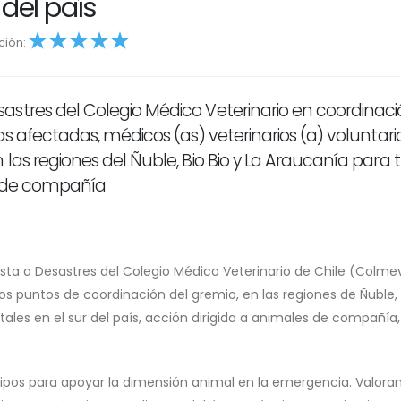
 del país
ación:
4
5
astres del Colegio Médico Veterinario en coordinac
s afectadas, médicos (as) veterinarios (a) voluntari
las regiones del Ñuble, Bio Bio y La Araucanía para t
y de compañía
ta a Desastres del Colegio Médico Veterinario de Chile (Colmev
s puntos de coordinación del gremio, en las regiones de Ñuble, 
tales en el sur del país, acción dirigida a animales de compañía,
ipos para apoyar la dimensión animal en la emergencia. Valora