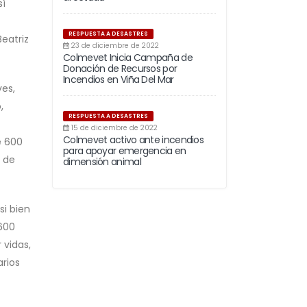
sí
RESPUESTA A DESASTRES
eatriz
23 de diciembre de 2022
Colmevet Inicia Campaña de
Donación de Recursos por
Incendios en Viña Del Mar
ves,
,
RESPUESTA A DESASTRES
15 de diciembre de 2022
Colmevet activo ante incendios
e 600
para apoyar emergencia en
s de
dimensión animal
i bien
.600
 vidas,
arios