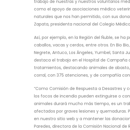
trabajo de nuestras y nuestros voluntarios médi
como el apoyo de asociaciones médico veterina
naturales que nos han permitido, con sus donac
Zapata, presidenta nacional del Colegio Médico 
Así, por ejemplo, en la Región del Ñuble, se ha
caballos, vacas y cerdos, entre otros. En Bio Bi
Negrete, Antuco, Los Ángeles, Yumbel, Santa Ju
destaca el trabajo en el Hospital de Campaña
tratamientos, destacando animales de abasto, 
corral, con 375 atenciones, y de compañía con
“Como Comisión de Respuesta a Desastres y con
los focos de incendio pueden extinguirse o con
animales durará mucho más tiempo, es un trabaj
afectados por graves lesiones y quemaduras. P
en nuestro sitio web y a mantener las donacio
Paredes, directora de la Comisión Nacional de