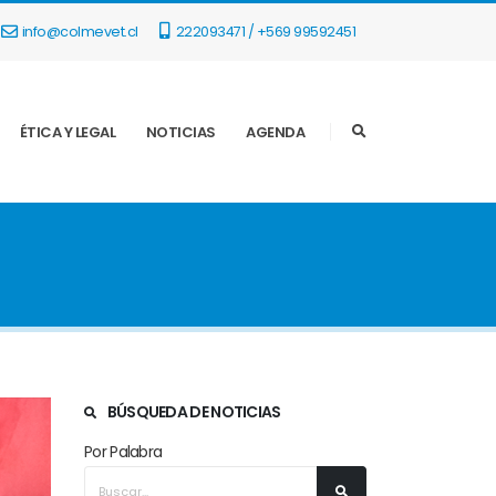
info@colmevet.cl
222093471 / +569 99592451
ÉTICA Y LEGAL
NOTICIAS
AGENDA
BÚSQUEDA DE NOTICIAS
Por Palabra