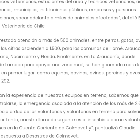
cos veterinarios, estudiantes del área y técnicos veterinarios, a
rias, municipios, instituciones públicas, empresas y personas
iones, sacar adelante a miles de animales afectados”, detalló B
Veterinario de Chile.
 prestado atención a más de 500 animales, entre perros, gatos, a
o, las cifras ascienden a 1.500, para las comunas de Tomé, Arauco
ana, Nacimiento y Florida. Finalmente, en La Araucanía, donde
 de Lumaco para apoyar una zona rural, se han generado más d
en primer lugar, como equinos, bovinos, ovinos, porcinos y ave
 292.
 la experiencia de nuestros equipos en terreno, sabemos que s
trolarse, la emergencia asociada a la atención de los más de 2
o arduo de los voluntarios y voluntarias en terreno para salvar
or tanto, nuestro llamado urgente es a inscribirse como volunt
nes en la Cuenta Corriente de Colmevet y”, puntualizó Claudia
 Respuesta a Desastres de Colmevet.