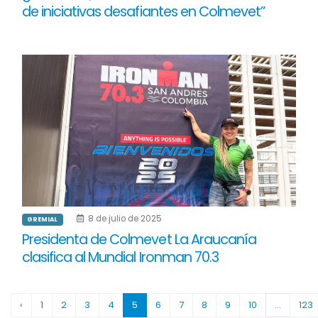
de iniciativas desafiantes en Colmevet”
8 de julio de 2025
GREMIAL
Presidenta de Colmevet La Araucanía
clasifica al Mundial Ironman 70.3
‹
1
2
3
4
5
6
7
8
9
10
...
123