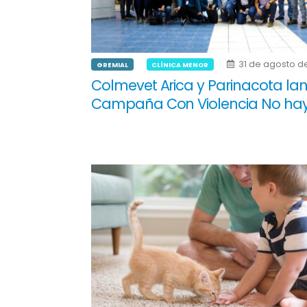
31 de agosto d
GREMIAL
CLÍNICA MENOR
Colmevet Arica y Parinacota la
Campaña Con Violencia No hay