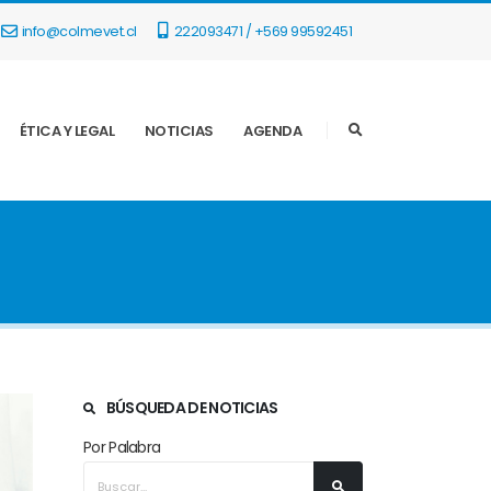
info@colmevet.cl
222093471 / +569 99592451
ÉTICA Y LEGAL
NOTICIAS
AGENDA
BÚSQUEDA DE NOTICIAS
Por Palabra