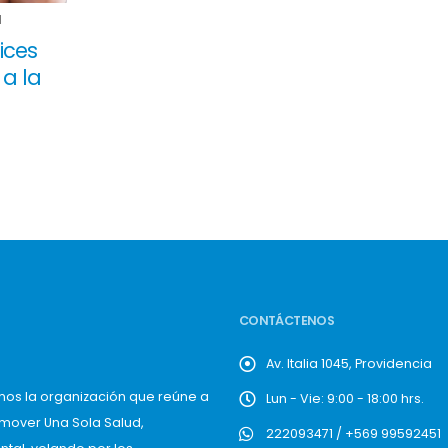
1
ices
 a la
CONTÁCTENOS
Av. Italia 1045, Providencia
mos la organización que reúne a
Lun - Vie: 9:00 - 18:00 hrs.
omover Una Sola Salud,
222093471 / +569 99592451