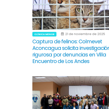
21 de noviembre de 2025
CLÍNICA MENOR
Captura de felinos: Colmevet
Aconcagua solicita investigació
rigurosa por denuncias en Villa
Encuentro de Los Andes