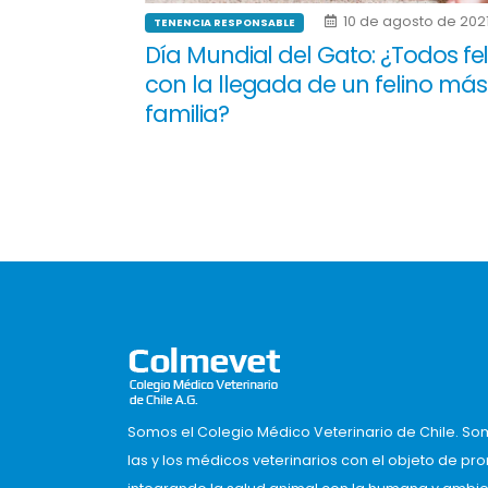
10 de agosto de 202
TENENCIA RESPONSABLE
Día Mundial del Gato: ¿Todos fel
con la llegada de un felino más
familia?
Somos el Colegio Médico Veterinario de Chile. So
las y los médicos veterinarios con el objeto de pr