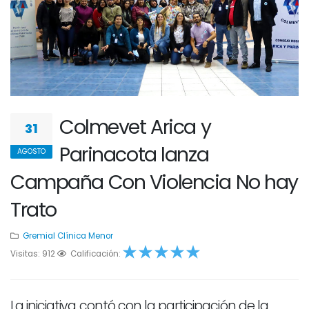
Colmevet Arica y
31
Parinacota lanza
AGOSTO
Campaña Con Violencia No hay
Trato
Gremial
Clínica Menor
Visitas: 912
1
2
Calificación:
3
4
5
La iniciativa contó con la participación de la