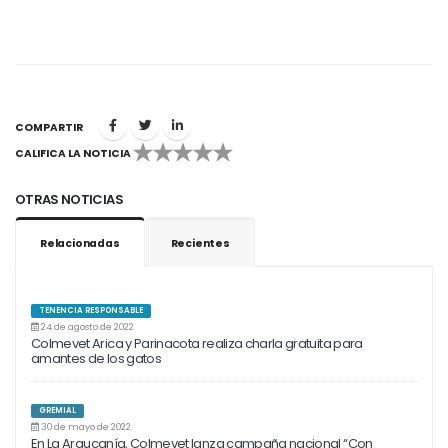
COMPARTIR
CALIFICA LA NOTICIA
1
2
3
4
5
OTRAS NOTICIAS
Relacionadas
Recientes
TENENCIA RESPONSABLE
24 de agosto de 2022
Colmevet Arica y Parinacota realiza charla gratuita para
amantes de los gatos
GREMIAL
30 de mayo de 2022
En La Araucanía, Colmevet lanza campaña nacional “Con