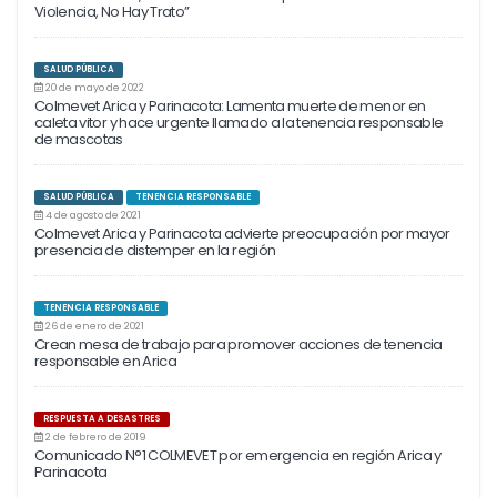
Violencia, No Hay Trato”
SALUD PÚBLICA
20 de mayo de 2022
Colmevet Arica y Parinacota: Lamenta muerte de menor en
caleta vitor y hace urgente llamado a la tenencia responsable
de mascotas
SALUD PÚBLICA
TENENCIA RESPONSABLE
4 de agosto de 2021
Colmevet Arica y Parinacota advierte preocupación por mayor
presencia de distemper en la región
TENENCIA RESPONSABLE
26 de enero de 2021
Crean mesa de trabajo para promover acciones de tenencia
responsable en Arica
RESPUESTA A DESASTRES
2 de febrero de 2019
Comunicado N°1 COLMEVET por emergencia en región Arica y
Parinacota