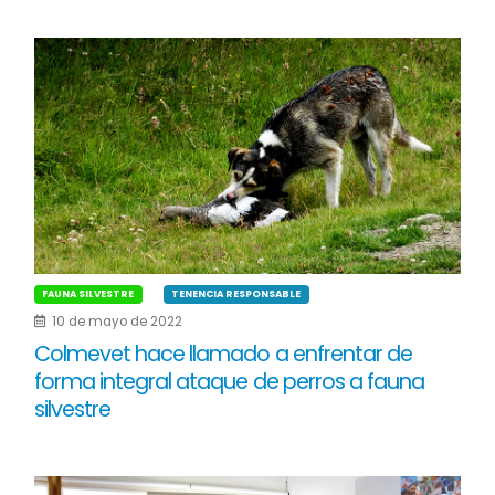
FAUNA SILVESTRE
TENENCIA RESPONSABLE
10 de mayo de 2022
Colmevet hace llamado a enfrentar de
forma integral ataque de perros a fauna
silvestre