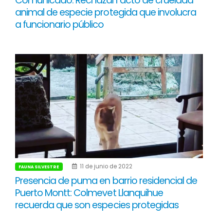
Comunicado: Rechazan acto de crueldad
animal de especie protegida que involucra
a funcionario público
11 de junio de 2022
FAUNA SILVESTRE
Presencia de puma en barrio residencial de
Puerto Montt: Colmevet Llanquihue
recuerda que son especies protegidas