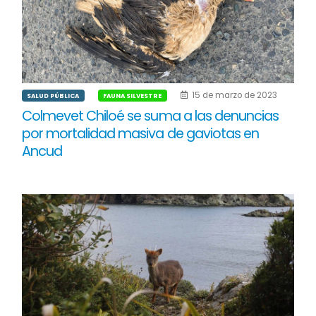
15 de marzo de 2023
SALUD PÚBLICA
FAUNA SILVESTRE
Colmevet Chiloé se suma a las denuncias
por mortalidad masiva de gaviotas en
Ancud