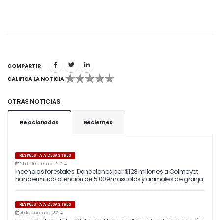
COMPARTIR
CALIFICA LA NOTICIA
1
2
3
4
5
OTRAS NOTICIAS
Relacionadas
Recientes
RESPUESTA A DESASTRES
21 de febrero de 2024
Incendios forestales: Donaciones por $128 millones a Colmevet
han permitido atención de 5.009 mascotas y animales de granja
RESPUESTA A DESASTRES
4 de enero de 2024