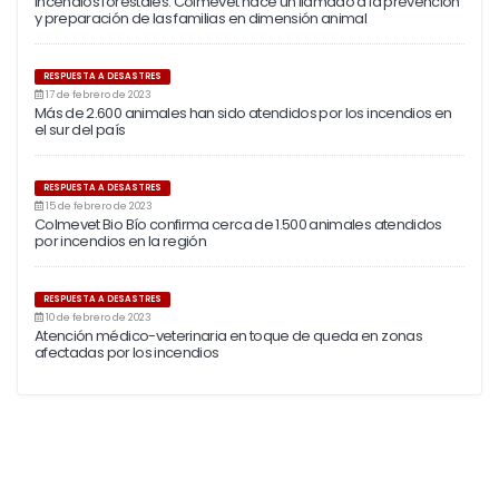
Incendios forestales: Colmevet hace un llamado a la prevención
y preparación de las familias en dimensión animal
RESPUESTA A DESASTRES
17 de febrero de 2023
Más de 2.600 animales han sido atendidos por los incendios en
el sur del país
RESPUESTA A DESASTRES
15 de febrero de 2023
Colmevet Bio Bío confirma cerca de 1.500 animales atendidos
por incendios en la región
RESPUESTA A DESASTRES
10 de febrero de 2023
Atención médico-veterinaria en toque de queda en zonas
afectadas por los incendios