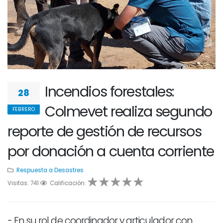
Incendios forestales:
28
Colmevet realiza segundo
FEBRERO
reporte de gestión de recursos
por donación a cuenta corriente
Respuesta a Desastres
Visitas: 741
1
2
Calificación:
3
4
5
- En su rol de coordinador y articulador con