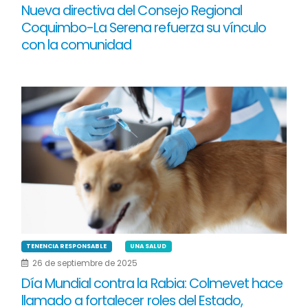
Nueva directiva del Consejo Regional
Coquimbo-La Serena refuerza su vínculo
con la comunidad
TENENCIA RESPONSABLE
UNA SALUD
26 de septiembre de 2025
Día Mundial contra la Rabia: Colmevet hace
llamado a fortalecer roles del Estado,