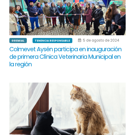
5 de agosto de 2024
GREMIAL
TENENCIA RESPONSABLE
Colmevet Aysén participa en inauguración
de primera Clínica Veterinaria Municipal en
la región