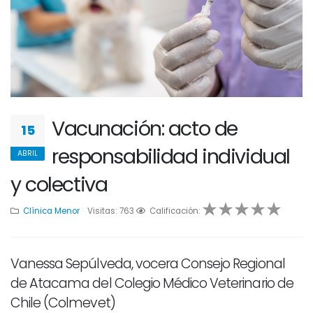
Vacunación: acto de
15
responsabilidad individual
ABRIL
y colectiva
Clínica Menor
Visitas: 763
1
2
Calificación:
3
4
5
Vanessa Sepúlveda, vocera Consejo Regional
de Atacama del Colegio Médico Veterinario de
Chile (Colmevet)