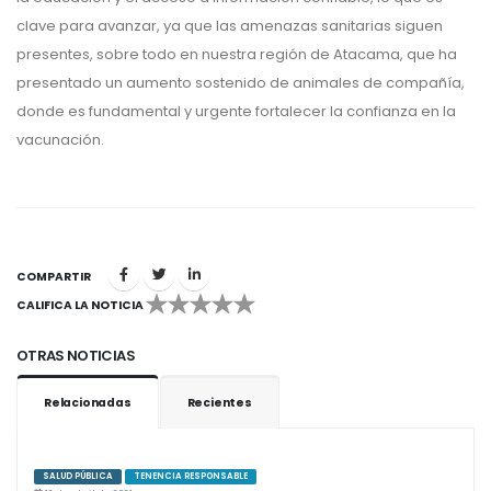
clave para avanzar, ya que las amenazas sanitarias siguen
presentes, sobre todo en nuestra región de Atacama, que ha
presentado un aumento sostenido de animales de compañía,
donde es fundamental y urgente fortalecer la confianza en la
vacunación.
COMPARTIR
CALIFICA LA NOTICIA
1
2
3
4
5
OTRAS NOTICIAS
Relacionadas
Recientes
SALUD PÚBLICA
TENENCIA RESPONSABLE