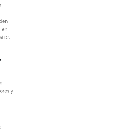
a
eden
d en
l Dr.
”
de
ores y
a