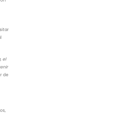
ión
sitar
l
 el
enir
er de
os,