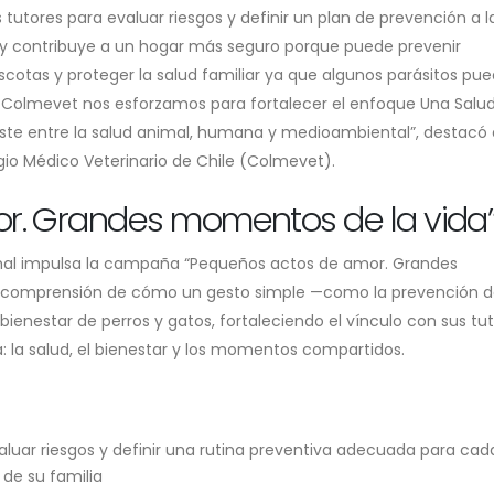
s tutores para evaluar riesgos y definir un plan de prevención a l
 y contribuye a un hogar más seguro porque puede prevenir
cotas y proteger la salud familiar ya que algunos parásitos pu
o Colmevet nos esforzamos para fortalecer el enfoque Una Salu
iste entre la salud animal, humana y medioambiental”, destacó e
gio Médico Veterinario de Chile (Colmevet).
r. Grandes momentos de la vida
imal impulsa la campaña “Pequeños actos de amor. Grandes
a comprensión de cómo un gesto simple —como la prevención 
ienestar de perros y gatos, fortaleciendo el vínculo con sus tut
 la salud, el bienestar y los momentos compartidos.
aluar riesgos y definir una rutina preventiva adecuada para cad
 de su familia