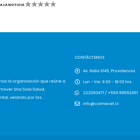
CA LA NOTICIA
2
3
4
5
CONTÁCTENOS
Av. Italia 1045, Providencia
mos la organización que reúne a
Lun - Vie: 9:00 - 18:00 hrs.
omover Una Sola Salud,
222093471 / +569 99592451
al, velando por los...
info@colmevet.cl