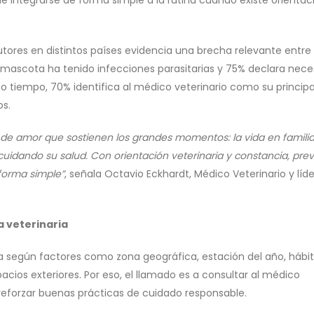
de integrarse de forma simple a la rutina cuando existe orientac
utores en distintos países evidencia una brecha relevante entre
 mascota ha tenido infecciones parasitarias y 75% declara nece
 tiempo, 70% identifica al médico veterinario como su principa
os.
de amor que sostienen los grandes momentos: la vida en familia,
cuidando su salud. Con orientación veterinaria y constancia, prev
 forma simple”
, señala Octavio Eckhardt, Médico Veterinario y líd
a veterinaria
aría según factores como zona geográfica, estación del año, hábit
cios exteriores. Por eso, el llamado es a consultar al médico
y reforzar buenas prácticas de cuidado responsable.