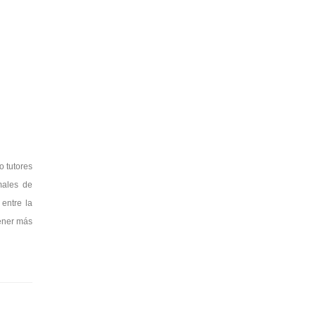
o tutores
males de
entre la
tener más