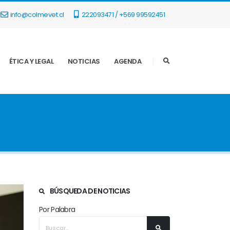
info@colmevet.cl
222093471 / +569 99592451
ÉTICA Y LEGAL
NOTICIAS
AGENDA
BÚSQUEDA DE NOTICIAS
Por Palabra