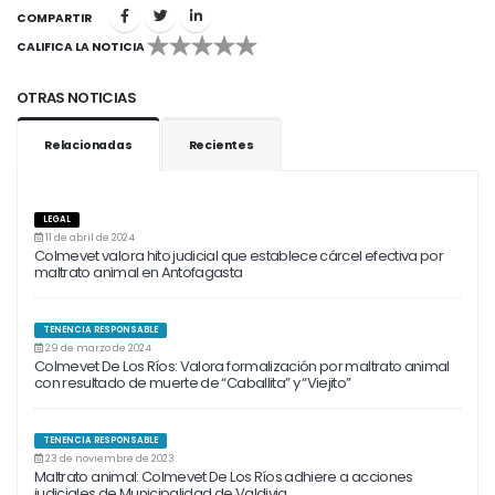
COMPARTIR
CALIFICA LA NOTICIA
1
2
3
4
5
OTRAS NOTICIAS
Relacionadas
Recientes
LEGAL
11 de abril de 2024
Colmevet valora hito judicial que establece cárcel efectiva por
maltrato animal en Antofagasta
TENENCIA RESPONSABLE
29 de marzo de 2024
Colmevet De Los Ríos: Valora formalización por maltrato animal
con resultado de muerte de “Caballita” y “Viejito”
TENENCIA RESPONSABLE
23 de noviembre de 2023
Maltrato animal: Colmevet De Los Ríos adhiere a acciones
judiciales de Municipalidad de Valdivia