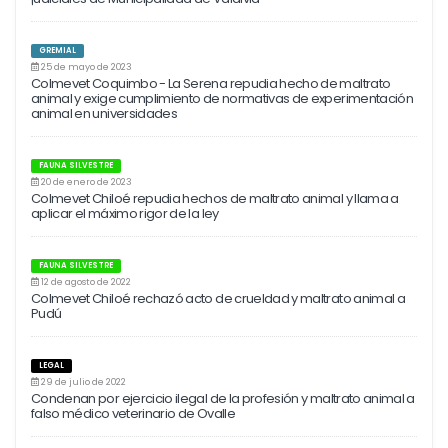
GREMIAL
25 de mayo de 2023
Colmevet Coquimbo - La Serena repudia hecho de maltrato
animal y exige cumplimiento de normativas de experimentación
animal en universidades
FAUNA SILVESTRE
20 de enero de 2023
Colmevet Chiloé repudia hechos de maltrato animal y llama a
aplicar el máximo rigor de la ley
FAUNA SILVESTRE
12 de agosto de 2022
Colmevet Chiloé rechazó acto de crueldad y maltrato animal a
Pudú
LEGAL
29 de julio de 2022
Condenan por ejercicio ilegal de la profesión y maltrato animal a
falso médico veterinario de Ovalle