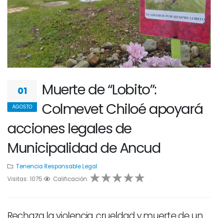
Muerte de “Lobito”:
01
Colmevet Chiloé apoyará
AGOSTO
acciones legales de
Municipalidad de Ancud
Tenencia Responsable
Legal
Visitas: 1075
1
2
Calificación:
3
4
5
Rechaza la violencia, crueldad y muerte de un