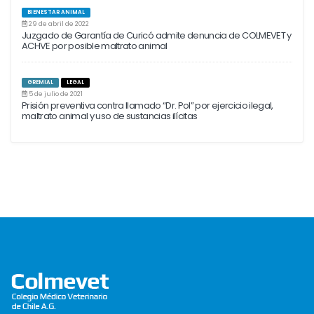
BIENESTAR ANIMAL
29 de abril de 2022
Juzgado de Garantía de Curicó admite denuncia de COLMEVET y
ACHVE por posible maltrato animal
GREMIAL
LEGAL
5 de julio de 2021
Prisión preventiva contra llamado “Dr. Pol” por ejercicio ilegal,
maltrato animal y uso de sustancias ilícitas