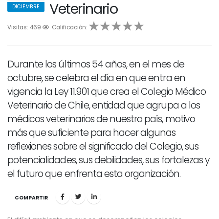
Veterinario
DICIEMBRE
Visitas: 469
1
2
Calificación:
3
4
5
Durante los últimos 54 años, en el mes de
octubre, se celebra el día en que entra en
vigencia la Ley 11.901 que crea el Colegio Médico
Veterinario de Chile, entidad que agrupa a los
médicos veterinarios de nuestro país, motivo
más que suficiente para hacer algunas
reflexiones sobre el significado del Colegio, sus
potencialidades, sus debilidades, sus fortalezas y
el futuro que enfrenta esta organización.
COMPARTIR