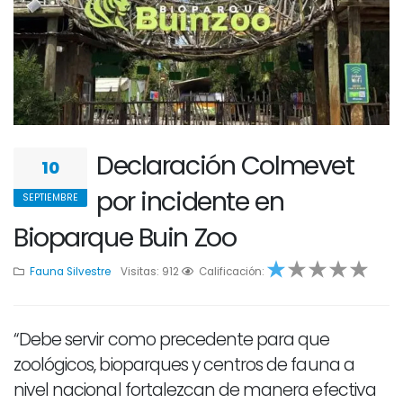
Declaración Colmevet
10
por incidente en
SEPTIEMBRE
Bioparque Buin Zoo
Fauna Silvestre
Visitas: 912
1
1
Calificación:
2
3
4
“Debe servir como precedente para que
zoológicos, bioparques y centros de fauna a
nivel nacional fortalezcan de manera efectiva