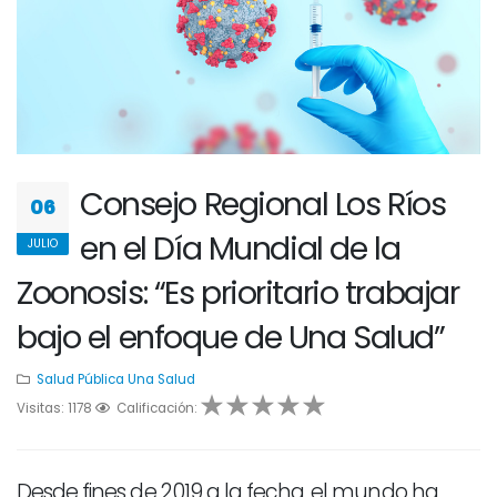
Consejo Regional Los Ríos
06
en el Día Mundial de la
JULIO
Zoonosis: “Es prioritario trabajar
bajo el enfoque de Una Salud”
Salud Pública
Una Salud
Visitas: 1178
1
2
Calificación:
3
4
5
Desde fines de 2019 a la fecha, el mundo ha