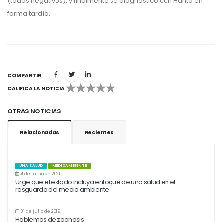
(todos negativos), y finalmente se diagnosticó con Hanta en
forma tardía.
COMPARTIR
CALIFICA LA NOTICIA
1
2
3
4
5
OTRAS NOTICIAS
Relacionadas
Recientes
UNA SALUD
MEDIOAMBIENTE
4 de junio de 2021
Urge que el estado incluya enfoque de una salud en el
resguardo del medio ambiente
31 de julio de 2019
Hablemos de zoonosis