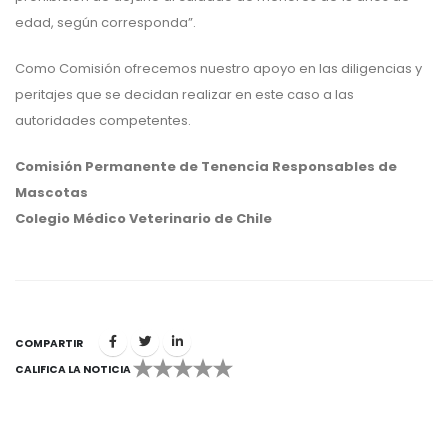
edad, según corresponda”.
Como Comisión ofrecemos nuestro apoyo en las diligencias y
peritajes que se decidan realizar en este caso a las
autoridades competentes.
Comisión Permanente de Tenencia Responsables de
Mascotas
Colegio Médico Veterinario de Chile
COMPARTIR
CALIFICA LA NOTICIA
1
2
3
4
5