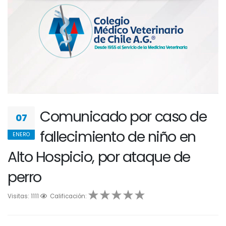
Comunicado por caso de
07
fallecimiento de niño en
ENERO
Alto Hospicio, por ataque de
perro
Visitas: 1111
1
2
Calificación:
3
4
5