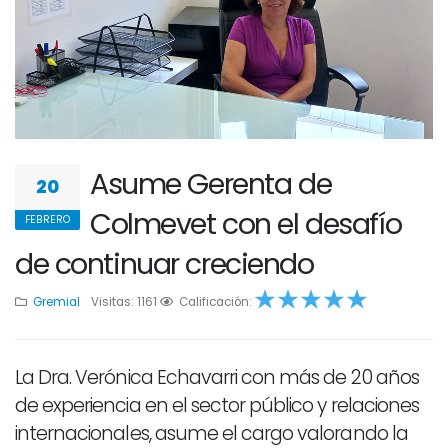
Asume Gerenta de
20
Colmevet con el desafío
FEBRERO
de continuar creciendo
Gremial
Visitas: 1161
1
2
Calificación:
3
4
5
La Dra. Verónica Echavarri con más de 20 años
de experiencia en el sector público y relaciones
internacionales, asume el cargo valorando la