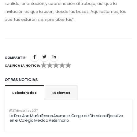
sentido, orientación y coordinación al trabajo, así que la
invitación es que la usen, desde las bases. Aquí estamos, las
puertas estarán siempre abiertas”.
COMPARTIR
CALIFICA LA NOTICIA
1
2
3
4
5
OTRAS NOTICIAS
Relacionadas
Recientes
27 de abril de 2017
La Dra. Ana María Rosas Asume el Cargo de Directora Ejecutiva
en el Colegio Médico Veterinario