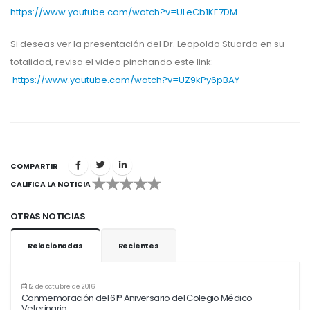
https://www.youtube.com/watch?v=ULeCb1KE7DM
Si deseas ver la presentación del Dr. Leopoldo Stuardo en su
totalidad, revisa el video pinchando este link:
https://www.youtube.com/watch?v=UZ9kPy6pBAY
COMPARTIR
CALIFICA LA NOTICIA
1
2
3
4
5
OTRAS NOTICIAS
Relacionadas
Recientes
12 de octubre de 2016
Conmemoración del 61° Aniversario del Colegio Médico
Veterinario