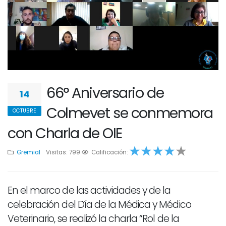
66° Aniversario de
14
Colmevet se conmemora
OCTUBRE
con Charla de OIE
Gremial
Visitas: 799
1
2
Calificación:
3
4
1
En el marco de las actividades y de la
celebración del Día de la Médica y Médico
Veterinario, se realizó la charla “Rol de la